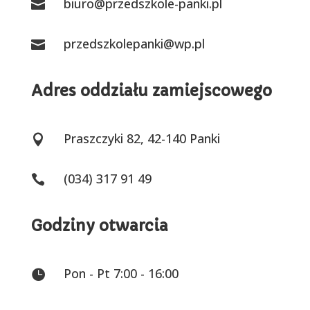
biuro@przedszkole-panki.pl

przedszkolepanki@wp.pl

Adres oddziału zamiejscowego
Praszczyki 82, 42-140 Panki

(034) 317 91 49

Godziny otwarcia
Pon - Pt 7:00 - 16:00
