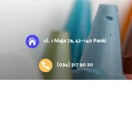

ul. 1 Maja 7a, 42-140 Panki

(034) 317 90 20

biuro@przedszkole-

przedszkolepanki@wp.
panki.pl