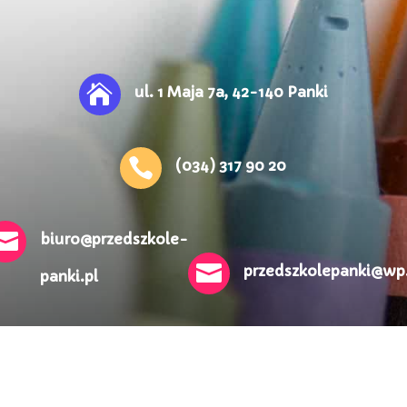

ul. 1 Maja 7a, 42-140 Panki

(034) 317 90 20

biuro@przedszkole-

przedszkolepanki@wp.
panki.pl